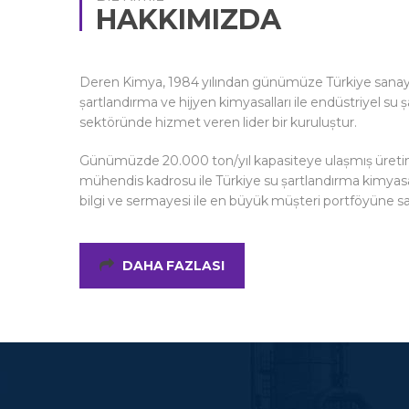
HAKKIMIZDA
Deren Kimya, 1984 yılından günümüze Türkiye sanayi
șartlandırma ve hijyen kimyasalları ile endüstriyel su 
sektöründe hizmet veren lider bir kuruluștur.
Günümüzde 20.000 ton/yıl kapasiteye ulașmıș üretim
mühendis kadrosu ile Türkiye su șartlandırma kimyasall
bilgi ve sermayesi ile en büyük müșteri portföyüne sa
DAHA FAZLASI