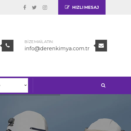
HIZLI MESAJ
BIZE MAIL ATIN:
info@derenkimya.com.tr