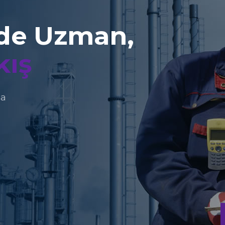
FDA
Normlar
Üretilen 
İçme-kullanma suyu kimyasalları
normlarına uygun șekilde üretilme