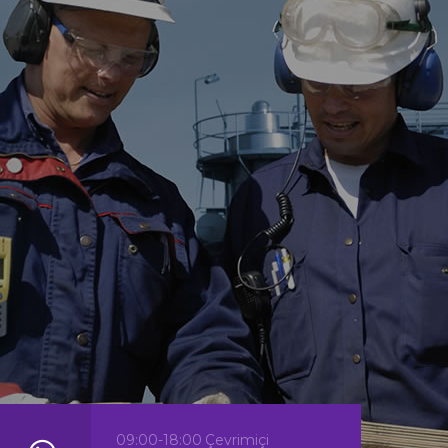
ına Uygun
Kimyasallar
mız FDA
ktedir.
09:00-18:00 Çevrimiçi