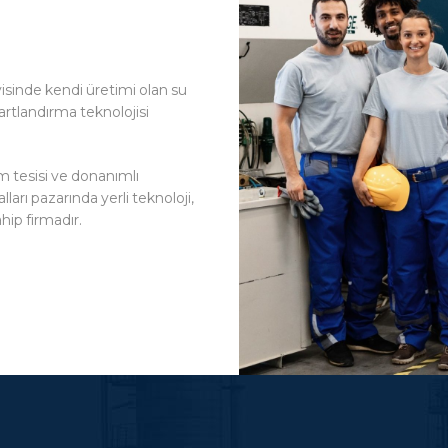
sinde kendi üretimi olan su
șartlandırma teknolojisi
 tesisi ve donanımlı
arı pazarında yerli teknoloji,
hip firmadır.